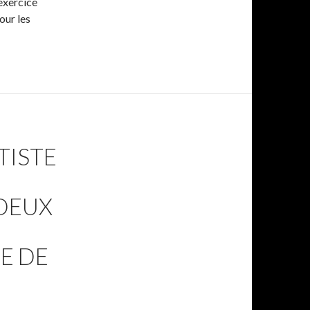
’exercice
our les
TISTE
 DEUX
E DE