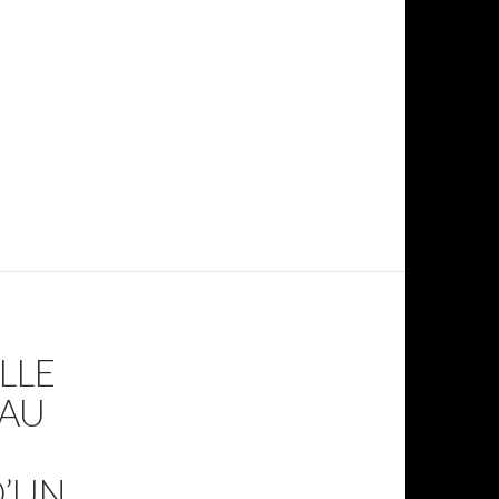
LLE
 AU
D’UN