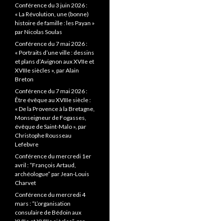
c
Conférence du 3 juin 2026 :
h
« La Révolution, une (bonne)
e
histoire de famille : les Payan »
r
par Nicolas Soulas
Conférence du 7 mai 2026 :
:
« Portraits d’une ville : dessins
et plans d’Avignon aux XVIIe et
XVIIIe siècles », par Alain
Breton
Conférence du 7 mai 2026 :
Être évêque au XVIIIe siècle :
« De la Provence à la Bretagne,
Monseigneur de Fogasses,
évêque de Saint-Malo », par
Christophe Rousseau
Lefebvre
Conférence du mercredi 1er
avril : “François Artaud,
archéologue” par Jean-Louis
Charvet
Conférence du mercredi 4
mars : “L’organisation
consulaire de Bédoin aux