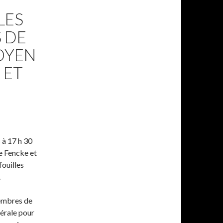
LES
 DE
MOYEN
 ET
 à 17 h 30
ie Fencke et
ouilles
.
membres de
érale pour