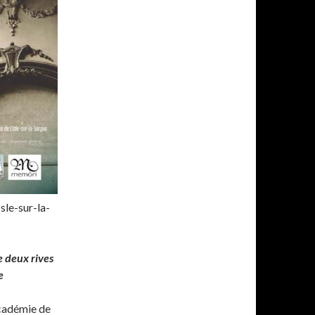
sle-sur-la-
e deux rives
e
Académie de