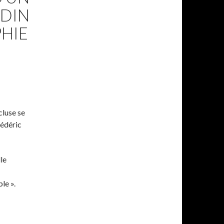
ADIN
PHIE
cluse se
rédéric
le
le ».