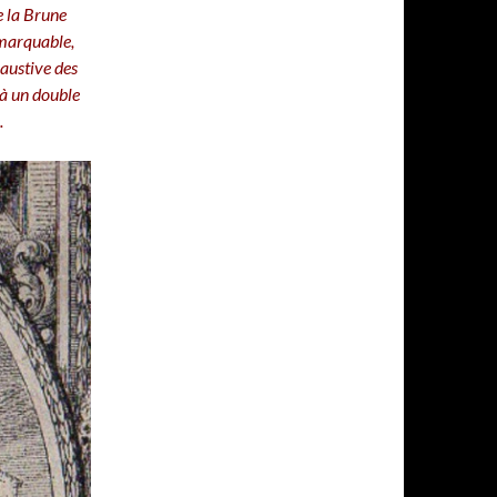
e la Brune
emarquable,
haustive des
 à un double
.