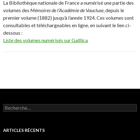
La Bibliothèque nationale de France a numérisé une partie des
volumes des
Mémoires de l’Académie de Vaucluse
, depuis le
premier volume (1882) jusqu’à l’année 1924. Ces volumes sont
consultables et téléchargeables en ligne, en suivant le lien ci-
dessous :
Liste des volumes numérisés sur Galllica
R
e
c
h
e
ARTICLES RÉCENTS
r