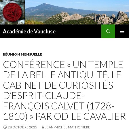
Recherche
Académie de Vaucluse
ALLER
MENU
AU
PRINCI
CONTENU
RÉUNION MENSUELLE
CONFÉRENCE « UN TEMPLE
DE LA BELLE ANTIQUITÉ. LE
CABINET DE CURIOSITÉS
D’ESPRIT-CLAUDE-
FRANÇOIS CALVET (1728-
1810) » PAR ODILE CAVALIER
28 OCTOBRE 2025
JEAN-MICHEL MATHONIÈRE