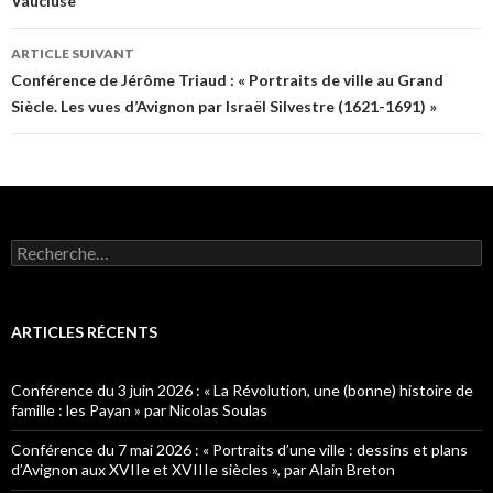
Vaucluse
des
articles
ARTICLE SUIVANT
Conférence de Jérôme Triaud : « Portraits de ville au Grand
Siècle. Les vues d’Avignon par Israël Silvestre (1621-1691) »
R
e
c
h
e
ARTICLES RÉCENTS
r
c
h
Conférence du 3 juin 2026 : « La Révolution, une (bonne) histoire de
e
famille : les Payan » par Nicolas Soulas
r
Conférence du 7 mai 2026 : « Portraits d’une ville : dessins et plans
:
d’Avignon aux XVIIe et XVIIIe siècles », par Alain Breton