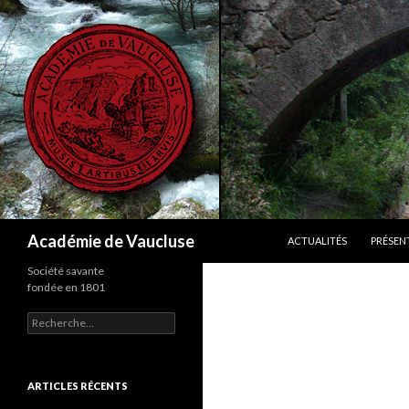
ALLER AU CONTENU
Recherche
Académie de Vaucluse
ACTUALITÉS
PRÉSEN
Société savante
fondée en 1801
R
e
c
h
e
ARTICLES RÉCENTS
r