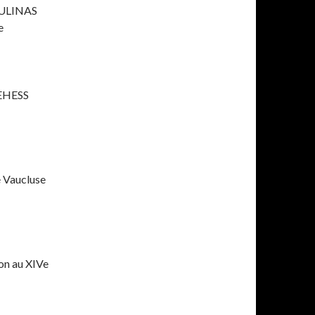
MOULINAS
e
l’EHESS
e Vaucluse
on au XIVe