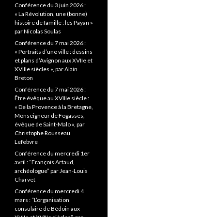
c
Conférence du 3 juin 2026 :
h
« La Révolution, une (bonne)
e
histoire de famille : les Payan »
r
par Nicolas Soulas
Conférence du 7 mai 2026 :
:
« Portraits d’une ville : dessins
et plans d’Avignon aux XVIIe et
XVIIIe siècles », par Alain
Breton
Conférence du 7 mai 2026 :
Être évêque au XVIIIe siècle :
« De la Provence à la Bretagne,
Monseigneur de Fogasses,
évêque de Saint-Malo », par
Christophe Rousseau
Lefebvre
Conférence du mercredi 1er
avril : “François Artaud,
archéologue” par Jean-Louis
Charvet
Conférence du mercredi 4
mars : “L’organisation
consulaire de Bédoin aux