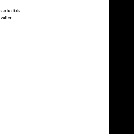
 curiosités
valier