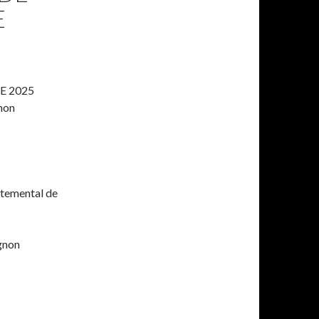
E
E 2025
gnon
temental de
gnon