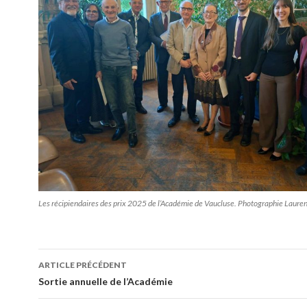
Les récipiendaires des prix 2025 de l’Académie de Vaucluse. Photographie Laure
ARTICLE PRÉCÉDENT
Navigation
Sortie annuelle de l’Académie