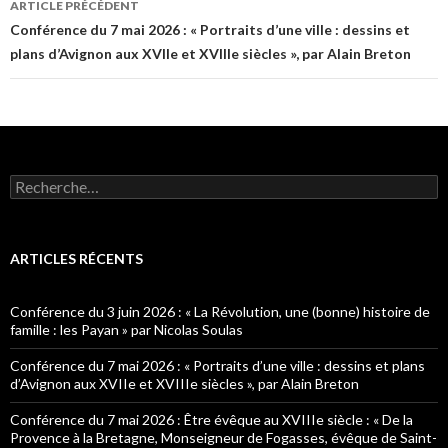
ARTICLE PRÉCÉDENT
Navigation
Conférence du 7 mai 2026 : « Portraits d’une ville : dessins et
plans d’Avignon aux XVIIe et XVIIIe siècles », par Alain Breton
des
articles
R
e
c
h
e
ARTICLES RÉCENTS
r
c
h
Conférence du 3 juin 2026 : « La Révolution, une (bonne) histoire de
e
famille : les Payan » par Nicolas Soulas
r
Conférence du 7 mai 2026 : « Portraits d’une ville : dessins et plans
:
d’Avignon aux XVIIe et XVIIIe siècles », par Alain Breton
Conférence du 7 mai 2026 : Être évêque au XVIIIe siècle : « De la
Provence à la Bretagne, Monseigneur de Fogasses, évêque de Saint-