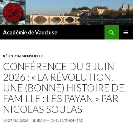
Recherche
Académie de Vaucluse
ALLER
MENU
AU
PRINCI
CONTENU
RÉUNION MENSUELLE
CONFÉRENCE DU 3 JUIN
2026 : « LA RÉVOLUTION,
UNE (BONNE) HISTOIRE DE
FAMILLE : LES PAYAN » PAR
NICOLAS SOULAS
27 MAI 2026
JEAN-MICHEL MATHONIÈRE