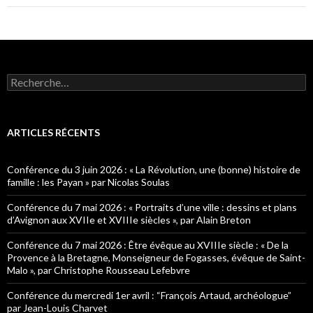
R
e
c
h
e
ARTICLES RÉCENTS
r
c
h
Conférence du 3 juin 2026 : « La Révolution, une (bonne) histoire de
e
famille : les Payan » par Nicolas Soulas
r
Conférence du 7 mai 2026 : « Portraits d’une ville : dessins et plans
:
d’Avignon aux XVIIe et XVIIIe siècles », par Alain Breton
Conférence du 7 mai 2026 : Être évêque au XVIIIe siècle : « De la
Provence à la Bretagne, Monseigneur de Fogasses, évêque de Saint-
Malo », par Christophe Rousseau Lefebvre
Conférence du mercredi 1er avril : “François Artaud, archéologue”
par Jean-Louis Charvet