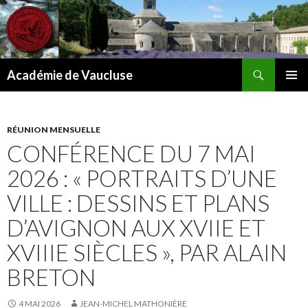
Recherche
Académie de Vaucluse
ALLER
MENU
AU
PRINCI
CONTENU
RÉUNION MENSUELLE
CONFÉRENCE DU 7 MAI
2026 : « PORTRAITS D’UNE
VILLE : DESSINS ET PLANS
D’AVIGNON AUX XVIIE ET
XVIIIE SIÈCLES », PAR ALAIN
BRETON
4 MAI 2026
JEAN-MICHEL MATHONIÈRE