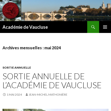
Recherche
Académie de Vaucluse
ALLER
MENU
AU
PRINCI
CONTENU
Archives mensuelles : mai 2024
SORTIE ANNUELLE
SORTIE ANNUELLE DE
L’ACADÉMIE DE VAUCLUSE
1 MAI 2024
JEAN-MICHEL MATHONIÈRE