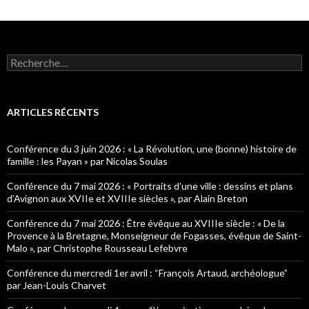
R
e
c
h
e
ARTICLES RÉCENTS
r
c
h
Conférence du 3 juin 2026 : « La Révolution, une (bonne) histoire de
e
famille : les Payan » par Nicolas Soulas
r
Conférence du 7 mai 2026 : « Portraits d’une ville : dessins et plans
:
d’Avignon aux XVIIe et XVIIIe siècles », par Alain Breton
Conférence du 7 mai 2026 : Être évêque au XVIIIe siècle : « De la
Provence à la Bretagne, Monseigneur de Fogasses, évêque de Saint-
Malo », par Christophe Rousseau Lefebvre
Conférence du mercredi 1er avril : “François Artaud, archéologue”
par Jean-Louis Charvet