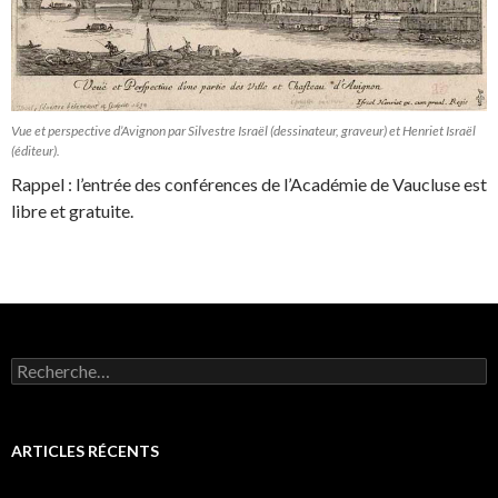
Vue et perspective d’Avignon par Silvestre Israël (dessinateur, graveur) et Henriet Israël
(éditeur).
Rappel : l’entrée des conférences de l’Académie de Vaucluse est
libre et gratuite.
R
e
c
h
e
ARTICLES RÉCENTS
r
c