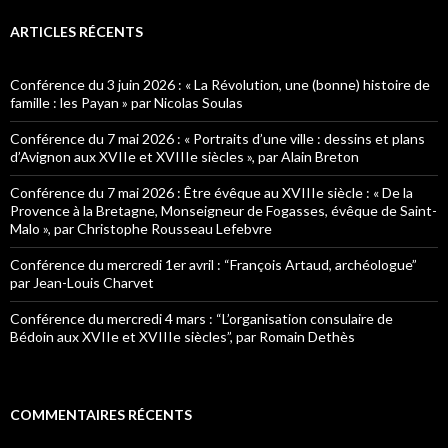
h
e
ARTICLES RÉCENTS
r
c
h
Conférence du 3 juin 2026 : « La Révolution, une (bonne) histoire de
e
famille : les Payan » par Nicolas Soulas
r
Conférence du 7 mai 2026 : « Portraits d’une ville : dessins et plans
:
d’Avignon aux XVIIe et XVIIIe siècles », par Alain Breton
Conférence du 7 mai 2026 : Être évêque au XVIIIe siècle : « De la
Provence à la Bretagne, Monseigneur de Fogasses, évêque de Saint-
Malo », par Christophe Rousseau Lefebvre
Conférence du mercredi 1er avril : “François Artaud, archéologue”
par Jean-Louis Charvet
Conférence du mercredi 4 mars : “L’organisation consulaire de
Bédoin aux XVIIe et XVIIIe siècles”, par Romain Dethès
COMMENTAIRES RÉCENTS