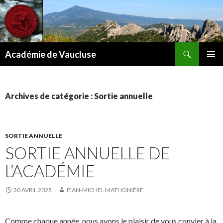
Recherche
Académie de Vaucluse
ALLER
MENU
AU
PRINCI
CONTENU
Archives de catégorie : Sortie annuelle
SORTIE ANNUELLE
SORTIE ANNUELLE DE
L’ACADÉMIE
30 AVRIL 2025
JEAN-MICHEL MATHONIÈRE
Comme chaque année, nous avons le plaisir de vous convier à la