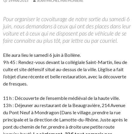
19 MAI 2015
JEAN-MICHEL MATHONIÈRE
Pour organiser le covoiturage de notre sortie du samedi 6
juin, nous demandons à ceux qui ont des places dans leur
voiture et à ceux qui ne disposent pas de véhicule de se
faire connaitre au plus tôt, par lettre ou par courriel.
Elle aura lieu le samedi 6 juin à Bollène.
9 h 45 : Rendez-vous devant la collégiale Saint-Martin, lieu de
culte et site défensif situé au-dessus de la ville. L’église a fait
l’objet d’une récente et belle restauration, avec la découverte
de fresques.
11 h : Découverte de l’ensemble médiéval de la haute ville.
13 h : Déjeuner au restaurant de la Beaugravière, 214 Avenue
du Pont Neuf à Mondragon (Dans le village, prendre la rue
principale et la direction de Lamotte-du-Rhône. Juste après le
pont du chemin de fer, prendre à droite une petite route
jusqu’au bout).
Le règlement, 32 € tout compris par