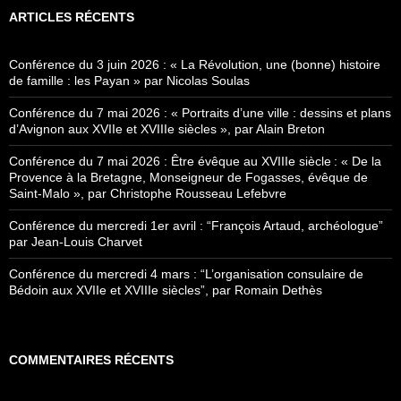
e
ARTICLES RÉCENTS
r
c
h
Conférence du 3 juin 2026 : « La Révolution, une (bonne) histoire
e
de famille : les Payan » par Nicolas Soulas
r
Conférence du 7 mai 2026 : « Portraits d’une ville : dessins et plans
:
d’Avignon aux XVIIe et XVIIIe siècles », par Alain Breton
Conférence du 7 mai 2026 : Être évêque au XVIIIe siècle : « De la
Provence à la Bretagne, Monseigneur de Fogasses, évêque de
Saint-Malo », par Christophe Rousseau Lefebvre
Conférence du mercredi 1er avril : “François Artaud, archéologue”
par Jean-Louis Charvet
Conférence du mercredi 4 mars : “L’organisation consulaire de
Bédoin aux XVIIe et XVIIIe siècles”, par Romain Dethès
COMMENTAIRES RÉCENTS