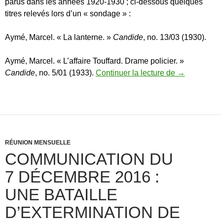
parus dans les années 1920-1930 ; ci-dessous quelques
titres relevés lors d’un « sondage » :
Aymé, Marcel. « La lanterne. »
Candide
, no. 13/03 (1930).
Aymé, Marcel. « L’affaire Touffard. Drame policier. »
Candide
, no. 5/01 (1933).
Continuer la lecture de
CANDIDE
→
RÉUNION MENSUELLE
COMMUNICATION DU
7 DÉCEMBRE 2016 :
UNE BATAILLE
D’EXTERMINATION DE