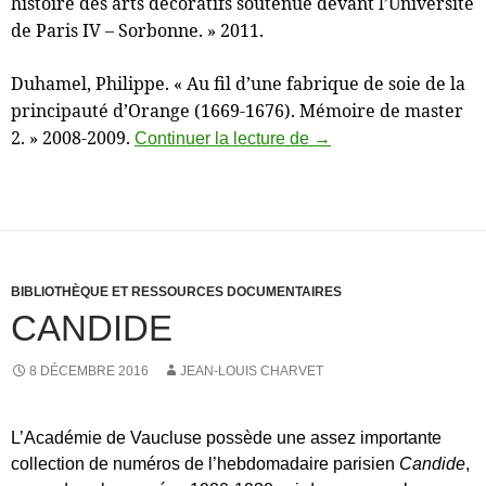
histoire des arts décoratifs soutenue devant l’Université
de Paris IV – Sorbonne. » 2011.
Duhamel, Philippe. « Au fil d’une fabrique de soie de la
principauté d’Orange (1669-1676). Mémoire de master
2. » 2008-2009.
Manuscrits
Continuer la lecture de
→
BIBLIOTHÈQUE ET RESSOURCES DOCUMENTAIRES
CANDIDE
8 DÉCEMBRE 2016
JEAN-LOUIS CHARVET
L’Académie de Vaucluse possède une assez importante
collection de numéros de l’hebdomadaire parisien
Candide
,