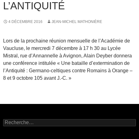
L’ANTIQUITÉ
4 DÉCEMBRE 2016
JEAN-MICHEL MATHONIÈRE
Lors de la prochaine réunion mensuelle de l’Académie de
Vaucluse, le mercredi 7 décembre à 17 h 30 au Lycée
Mistral, rue d’Annannelle à Avignon, Alain Deyber donnera
une conférence intitulée « Une bataille d’extermination de
l’Antiquité : Germano-celtiques contre Romains à Orange –
8 et 9 octobre 105 avant J.-C. »
R
e
c
h