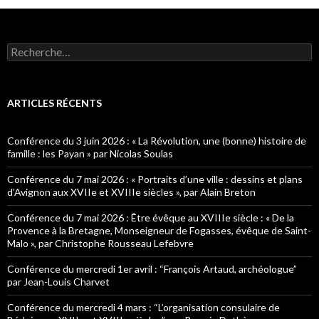
R
e
c
h
e
ARTICLES RÉCENTS
r
c
h
Conférence du 3 juin 2026 : « La Révolution, une (bonne) histoire de
e
famille : les Payan » par Nicolas Soulas
r
Conférence du 7 mai 2026 : « Portraits d’une ville : dessins et plans
:
d’Avignon aux XVIIe et XVIIIe siècles », par Alain Breton
Conférence du 7 mai 2026 : Être évêque au XVIIIe siècle : « De la
Provence à la Bretagne, Monseigneur de Fogasses, évêque de Saint-
Malo », par Christophe Rousseau Lefebvre
Conférence du mercredi 1er avril : “François Artaud, archéologue”
par Jean-Louis Charvet
Conférence du mercredi 4 mars : “L’organisation consulaire de