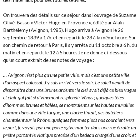
On trouvera des détails sur ce séjour dans l’ouvrage de Suzanne
Olivé-Basso « Victor Hugo en Provence », édité par Alain
Barthélemy (Avignon, 1985). Hugo arriva à Avignon le 26
septembre 1839 à 17h. et en repartit le 28 à la même heure. Sur
son chemin de retour à Paris, il s’y arrêta du 11 octobre à 6 h. du
matin et en repartit le 12 à 5 heures.Je ne donne ci-dessous
qu’un court extrait de ses notes de voyage :
… Avignon n’est plus qu’une petite ville, mais c’est une petite ville
d’un aspect colossal. J’y suis arrivé vers le soir. Le soleil venait de
disparaître dans une brume ardente ; le ciel avait déjà ce bleu vague
et clair qui fait si divinement resplendir Vénus ; quelques têtes
d’hommes, brunes et hâlées, se montraient sur les hautes murailles
comme dans une ville turque, une cloche tintait, des bateliers
chantaient sur le Rhône, quelques femmes pieds nus couraient vers
le port, je voyais par une porte ogive monter dans une rue étroite un
prêtre portant le viatique précédé d’un bedeau chargé d’une croix et