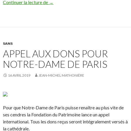
Continuer la lecture de
Quelques articles et ouvrages parus en 1
→
SANS
APPEL AUX DONS POUR
NOTRE-DAME DE PARIS
16 AVRIL 2019
JEAN-MICHEL MATHONIÈRE
Pour que Notre-Dame de Paris puisse renaître au plus vite de
ses cendres la Fondation du Patrimoine lance un appel
international. Tous les dons reçus seront intégralement versés à
la cathédrale.