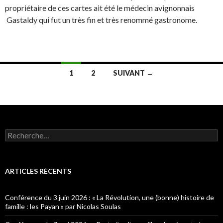
propriétaire de ces cartes ait été le médecin avignonnais
Gastaldy qui fut un très fin et très renommé gastronome.
1
2
SUIVANT →
Navigation
des
articles
R
e
c
h
e
ARTICLES RÉCENTS
r
c
h
Conférence du 3 juin 2026 : « La Révolution, une (bonne) histoire de
e
famille : les Payan » par Nicolas Soulas
r