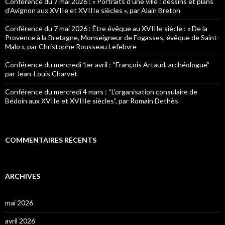
Conférence du 7 mai 2026 : « Portraits d’une ville : dessins et plans
:
d’Avignon aux XVIIe et XVIIIe siècles », par Alain Breton
Conférence du 7 mai 2026 : Être évêque au XVIIIe siècle : « De la
Provence à la Bretagne, Monseigneur de Fogasses, évêque de Saint-
Malo », par Christophe Rousseau Lefebvre
Conférence du mercredi 1er avril : “François Artaud, archéologue”
par Jean-Louis Charvet
Conférence du mercredi 4 mars : “L’organisation consulaire de
Bédoin aux XVIIe et XVIIIe siècles”, par Romain Dethès
COMMENTAIRES RÉCENTS
ARCHIVES
mai 2026
avril 2026