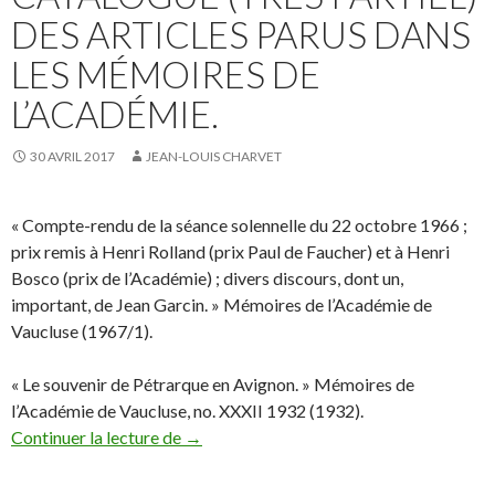
DES ARTICLES PARUS DANS
LES MÉMOIRES DE
L’ACADÉMIE.
30 AVRIL 2017
JEAN-LOUIS CHARVET
« Compte-rendu de la séance solennelle du 22 octobre 1966 ;
prix remis à Henri Rolland (prix Paul de Faucher) et à Henri
Bosco (prix de l’Académie) ; divers discours, dont un,
important, de Jean Garcin. » Mémoires de l’Académie de
Vaucluse (1967/1).
« Le souvenir de Pétrarque en Avignon. » Mémoires de
l’Académie de Vaucluse, no. XXXII 1932 (1932).
Continuer la lecture de
Catalogue (très partiel) des articles par
→