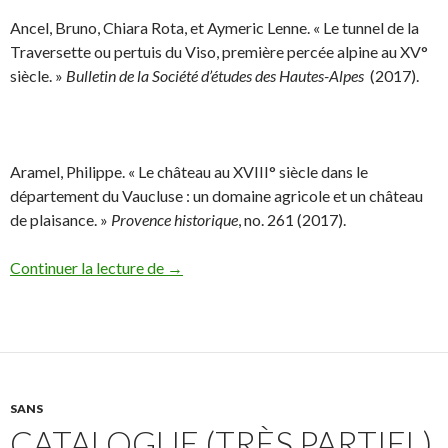
Ancel, Bruno, Chiara Rota, et Aymeric Lenne. « Le tunnel de la
Traversette ou pertuis du Viso, première percée alpine au XV°
siècle. »
Bulletin de la Société d’études des Hautes-Alpes
(2017).
Aramel, Philippe. « Le château au XVIII° siècle dans le
département du Vaucluse : un domaine agricole et un château
de plaisance. »
Provence historique
, no. 261 (2017).
Continuer la lecture de
Partie des ouvrages et articles parus en 
→
SANS
CATALOGUE (TRÈS PARTIEL)