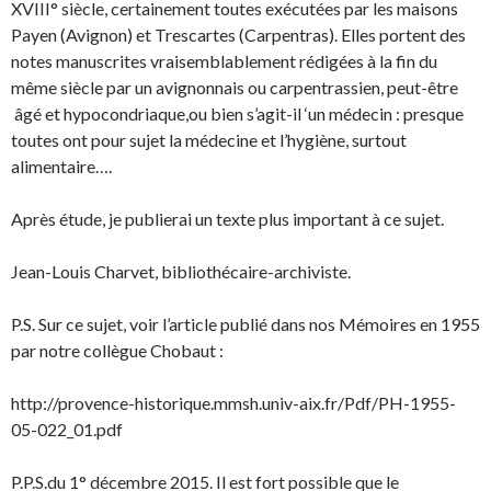
XVIII° siècle, certainement toutes exécutées par les maisons
Payen (Avignon) et Trescartes (Carpentras). Elles portent des
notes manuscrites vraisemblablement rédigées à la fin du
même siècle par un avignonnais ou carpentrassien, peut-être
âgé et hypocondriaque,ou bien s’agit-il ‘un médecin : presque
toutes ont pour sujet la médecine et l’hygiène, surtout
alimentaire….
Après étude, je publierai un texte plus important à ce sujet.
Jean-Louis Charvet, bibliothécaire-archiviste.
P.S. Sur ce sujet, voir l’article publié dans nos Mémoires en 1955
par notre collègue Chobaut :
http://provence-historique.mmsh.univ-aix.fr/Pdf/PH-1955-
05-022_01.pdf
P.P.S.du 1° décembre 2015. Il est fort possible que le