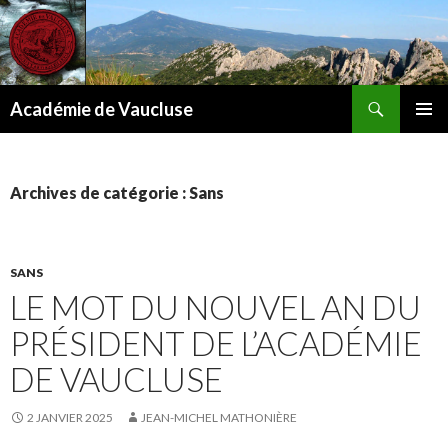
Recherche
Académie de Vaucluse
ALLER
MENU
AU
PRINCI
CONTENU
Archives de catégorie : Sans
SANS
LE MOT DU NOUVEL AN DU
PRÉSIDENT DE L’ACADÉMIE
DE VAUCLUSE
2 JANVIER 2025
JEAN-MICHEL MATHONIÈRE