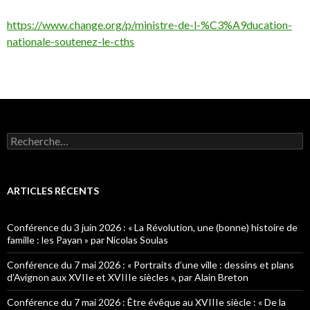
https://www.change.org/p/ministre-de-l-%C3%A9ducation-
nationale-soutenez-le-cths
R
e
c
h
e
ARTICLES RÉCENTS
r
c
h
Conférence du 3 juin 2026 : « La Révolution, une (bonne) histoire de
e
famille : les Payan » par Nicolas Soulas
r
Conférence du 7 mai 2026 : « Portraits d’une ville : dessins et plans
:
d’Avignon aux XVIIe et XVIIIe siècles », par Alain Breton
Conférence du 7 mai 2026 : Être évêque au XVIIIe siècle : « De la