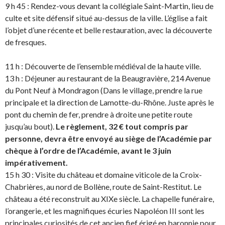
9 h 45 : Rendez-vous devant la collégiale Saint-Martin, lieu de
culte et site défensif situé au-dessus de la ville. L’église a fait
l’objet d’une récente et belle restauration, avec la découverte
de fresques.
11 h : Découverte de l’ensemble médiéval de la haute ville.
13 h : Déjeuner au restaurant de la Beaugravière, 214 Avenue
du Pont Neuf à Mondragon (Dans le village, prendre la rue
principale et la direction de Lamotte-du-Rhône. Juste après le
pont du chemin de fer, prendre à droite une petite route
jusqu’au bout).
Le règlement, 32 € tout compris par
personne, devra être envoyé au siège de l’Académie par
chèque à l’ordre de l’Académie, avant le 3 juin
impérativement.
15 h 30 : Visite du château et domaine viticole de la Croix-
Chabrières, au nord de Bollène, route de Saint-Restitut. Le
château a été reconstruit au XIXe siècle. La chapelle funéraire,
l’orangerie, et les magnifiques écuries Napoléon III sont les
principales curiosités de cet ancien fief érigé en baronnie pour