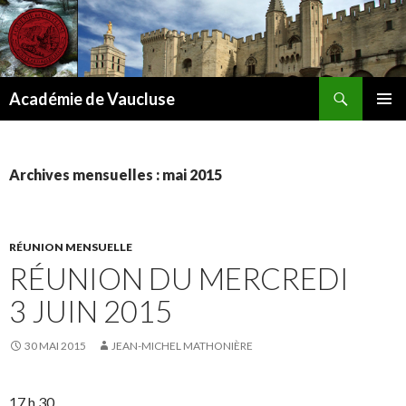
Recherche
Académie de Vaucluse
ALLER
MENU
AU
PRINCI
CONTENU
Archives mensuelles : mai 2015
RÉUNION MENSUELLE
RÉUNION DU MERCREDI
3 JUIN 2015
30 MAI 2015
JEAN-MICHEL MATHONIÈRE
17 h 30