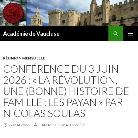
Recherche
Académie de Vaucluse
ALLER
MENU
AU
PRINCI
CONTENU
RÉUNION MENSUELLE
CONFÉRENCE DU 3 JUIN
2026 : « LA RÉVOLUTION,
UNE (BONNE) HISTOIRE DE
FAMILLE : LES PAYAN » PAR
NICOLAS SOULAS
27 MAI 2026
JEAN-MICHEL MATHONIÈRE