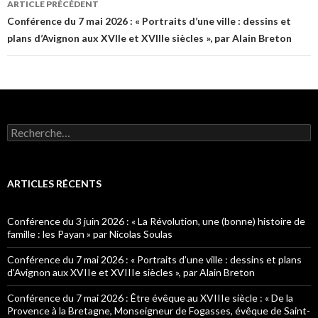
ARTICLE PRÉCÉDENT
Navigation
Conférence du 7 mai 2026 : « Portraits d’une ville : dessins et
plans d’Avignon aux XVIIe et XVIIIe siècles », par Alain Breton
des
articles
R
e
c
h
e
ARTICLES RÉCENTS
r
c
h
Conférence du 3 juin 2026 : « La Révolution, une (bonne) histoire de
e
famille : les Payan » par Nicolas Soulas
r
Conférence du 7 mai 2026 : « Portraits d’une ville : dessins et plans
:
d’Avignon aux XVIIe et XVIIIe siècles », par Alain Breton
Conférence du 7 mai 2026 : Être évêque au XVIIIe siècle : « De la
Provence à la Bretagne, Monseigneur de Fogasses, évêque de Saint-