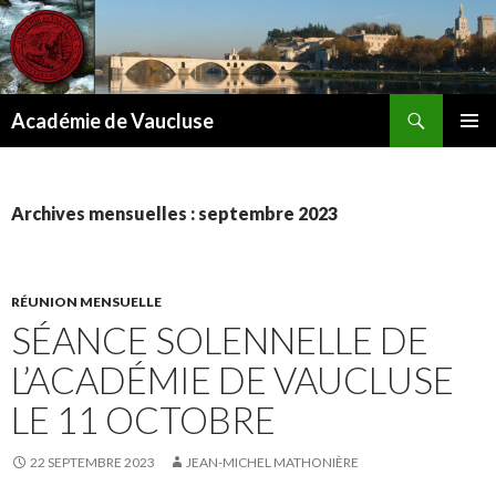
Recherche
Académie de Vaucluse
ALLER
MENU
AU
PRINCI
CONTENU
Archives mensuelles : septembre 2023
RÉUNION MENSUELLE
SÉANCE SOLENNELLE DE
L’ACADÉMIE DE VAUCLUSE
LE 11 OCTOBRE
22 SEPTEMBRE 2023
JEAN-MICHEL MATHONIÈRE