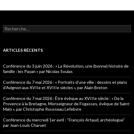
R
e
c
h
e
ARTICLES RÉCENTS
r
c
h
Conférence du 3 juin 2026 : « La Révolution, une (bonne) histoire de
e
famille : les Payan » par Nicolas Soulas
r
Conférence du 7 mai 2026 : « Portraits d’une ville : dessins et plans
:
d’Avignon aux XVIIe et XVIIIe siècles », par Alain Breton
Conférence du 7 mai 2026 : Être évêque au XVIIIe siècle : « De la
Provence à la Bretagne, Monseigneur de Fogasses, évêque de Saint-
Malo », par Christophe Rousseau Lefebvre
Conférence du mercredi 1er avril : “François Artaud, archéologue”
par Jean-Louis Charvet