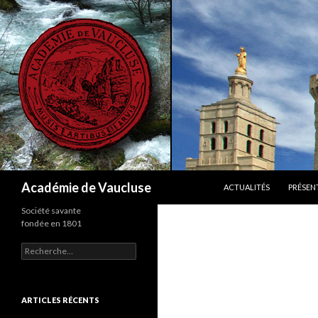
ALLER AU CONTENU
Recherche
Académie de Vaucluse
ACTUALITÉS
PRÉSEN
Société savante
fondée en 1801
R
e
c
h
e
ARTICLES RÉCENTS
r