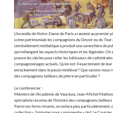
L’incendie de Notre-Dame de Paris a ramené au premier pl
scène patrimoniale les compagnons du Devoir ou du Tour 
L’emballement médiatique a produit une surenchère de pu
qui mélangent les aspects historiques et les légendes. On 
preuve les siècles pour relier les bâtisseurs de cathédrales
compagnonnages actuels. Qu’en est-il exactement de leur
enracinement dans le passé médiéval ? Que savons-nous r
des compagnons tailleurs de pierre en particulier ?
Le conférencier :
Membre de l’Académie de Vaucluse, Jean-Michel Mathoni
spécialiste reconnu de l’histoire des compagnons tailleurs 
Parmi ses livres récents, on notera plus particulièrement, 
collection « 3 minutes pour comprendre » (éd. Le Courrier 