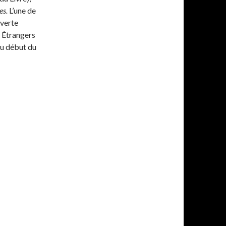
es.
L’une de
uverte
 Étrangers
au début du