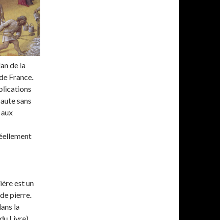
an de la
de France.
blications
saute sans
 aux
éellement
ère est un
de pierre.
dans la
du Livre),