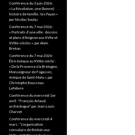
c
Conférence du 3 juin 2026 :
h
« La Révolution, une (bonne)
e
histoire de famille : les Payan »
r
par Nicolas Soulas
Conférence du 7 mai 2026 :
:
« Portraits d’une ville : dessins
et plans d’Avignon aux XVIIe et
XVIIIe siècles », par Alain
Breton
Conférence du 7 mai 2026 :
Être évêque au XVIIIe siècle :
« De la Provence à la Bretagne,
Monseigneur de Fogasses,
évêque de Saint-Malo », par
Christophe Rousseau
Lefebvre
Conférence du mercredi 1er
avril : “François Artaud,
archéologue” par Jean-Louis
Charvet
Conférence du mercredi 4
mars : “L’organisation
consulaire de Bédoin aux