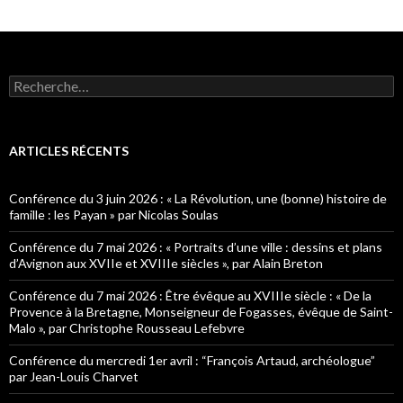
R
e
c
h
e
ARTICLES RÉCENTS
r
c
h
Conférence du 3 juin 2026 : « La Révolution, une (bonne) histoire de
e
famille : les Payan » par Nicolas Soulas
r
Conférence du 7 mai 2026 : « Portraits d’une ville : dessins et plans
:
d’Avignon aux XVIIe et XVIIIe siècles », par Alain Breton
Conférence du 7 mai 2026 : Être évêque au XVIIIe siècle : « De la
Provence à la Bretagne, Monseigneur de Fogasses, évêque de Saint-
Malo », par Christophe Rousseau Lefebvre
Conférence du mercredi 1er avril : “François Artaud, archéologue”
par Jean-Louis Charvet