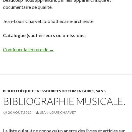
documentaire de qualité.
Jean-Louis Charvet, bibliothécaire-archiviste.
Catalogue (sauf erreurs ou omissions;
Continuer la lecture de
Le Fonds Alice Chevalier.
→
BIBLIOTHÈQUE ET RESSOURCES DOCUMENTAIRES
,
SANS
BIBLIOGRAPHIE MUSICALE.
20 AOÛT 2015
JEAN-LOUIS CHARVET
La liste qui suit ne donne qu’un aperçu des livres et articles sur