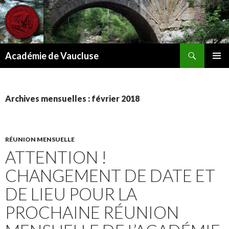
Recherche
Académie de Vaucluse
ALLER
MENU
AU
PRINCI
CONTENU
Archives mensuelles : février 2018
RÉUNION MENSUELLE
ATTENTION !
CHANGEMENT DE DATE ET
DE LIEU POUR LA
PROCHAINE RÉUNION