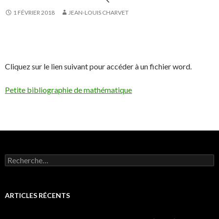
1 FÉVRIER 2018
JEAN-LOUIS CHARVET
Cliquez sur le lien suivant pour accéder à un fichier word.
Petite bibliographie de mathématique
R
e
c
h
e
ARTICLES RÉCENTS
r
c