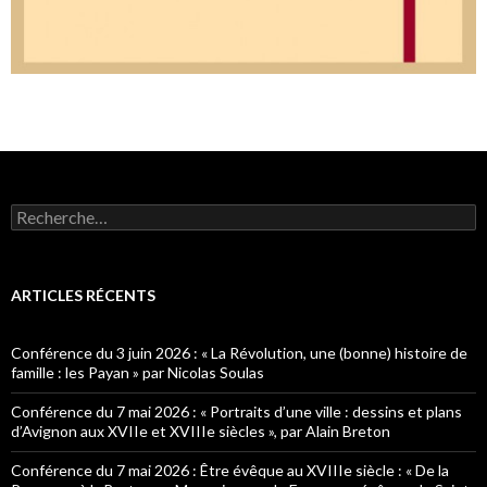
R
e
c
h
e
ARTICLES RÉCENTS
r
c
h
Conférence du 3 juin 2026 : « La Révolution, une (bonne) histoire de
e
famille : les Payan » par Nicolas Soulas
r
Conférence du 7 mai 2026 : « Portraits d’une ville : dessins et plans
:
d’Avignon aux XVIIe et XVIIIe siècles », par Alain Breton
Conférence du 7 mai 2026 : Être évêque au XVIIIe siècle : « De la