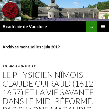
Recherche
Académie de Vaucluse
ALLER
MENU
AU
PRINCI
CONTENU
Archives mensuelles : juin 2019
RÉUNION MENSUELLE
LE PHYSICIEN NÎMOIS
CLAUDE GUIRAUD (1612-
1657) ET LA VIE SAVANTE
DANS LE MIDI RÉFORMÉ,