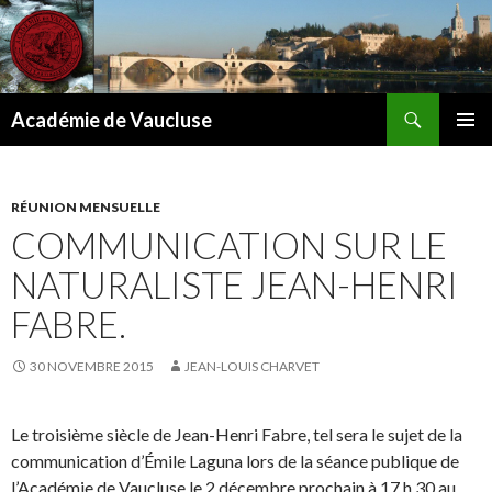
Recherche
Académie de Vaucluse
ALLER
MENU
AU
PRINCI
CONTENU
RÉUNION MENSUELLE
COMMUNICATION SUR LE
NATURALISTE JEAN-HENRI
FABRE.
30 NOVEMBRE 2015
JEAN-LOUIS CHARVET
Le troisième siècle de Jean-Henri Fabre, tel sera le sujet de la
communication d’Émile Laguna lors de la séance publique de
l’Académie de Vaucluse le 2 décembre prochain à 17 h 30 au