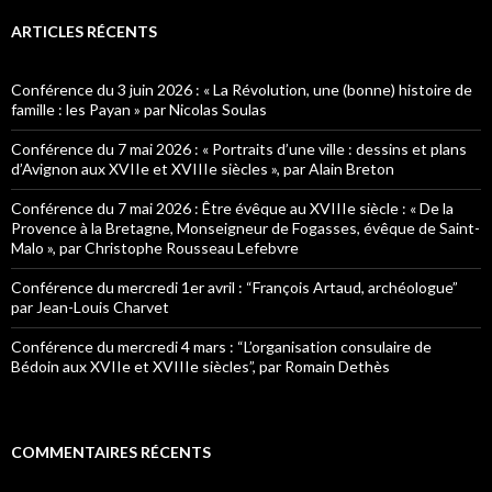
h
e
ARTICLES RÉCENTS
r
c
h
Conférence du 3 juin 2026 : « La Révolution, une (bonne) histoire de
e
famille : les Payan » par Nicolas Soulas
r
Conférence du 7 mai 2026 : « Portraits d’une ville : dessins et plans
:
d’Avignon aux XVIIe et XVIIIe siècles », par Alain Breton
Conférence du 7 mai 2026 : Être évêque au XVIIIe siècle : « De la
Provence à la Bretagne, Monseigneur de Fogasses, évêque de Saint-
Malo », par Christophe Rousseau Lefebvre
Conférence du mercredi 1er avril : “François Artaud, archéologue”
par Jean-Louis Charvet
Conférence du mercredi 4 mars : “L’organisation consulaire de
Bédoin aux XVIIe et XVIIIe siècles”, par Romain Dethès
COMMENTAIRES RÉCENTS