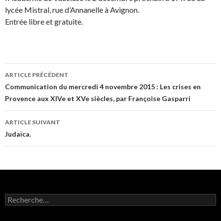
lycée Mistral, rue d’Annanelle à Avignon.
Entrée libre et gratuite.
ARTICLE PRÉCÉDENT
Navigation
Communication du mercredi 4 novembre 2015 : Les crises en
Provence aux XIVe et XVe siècles, par Françoise Gasparri
des
articles
ARTICLE SUIVANT
Judaïca.
R
e
c