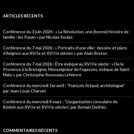
c
h
e
ARTICLES RÉCENTS
r
c
h
Conférence du 3 juin 2026 : « La Révolution, une (bonne) histoire de
e
famille : les Payan » par Nicolas Soulas
r
Conférence du 7 mai 2026 : « Portraits d’une ville : dessins et plans
:
d’Avignon aux XVIIe et XVIIIe siècles », par Alain Breton
Conférence du 7 mai 2026 : Être évêque au XVIIIe siècle : « De la
Provence à la Bretagne, Monseigneur de Fogasses, évêque de Saint-
Malo », par Christophe Rousseau Lefebvre
Conférence du mercredi 1er avril : “François Artaud, archéologue”
par Jean-Louis Charvet
Conférence du mercredi 4 mars : “L’organisation consulaire de
Bédoin aux XVIIe et XVIIIe siècles”, par Romain Dethès
COMMENTAIRES RÉCENTS