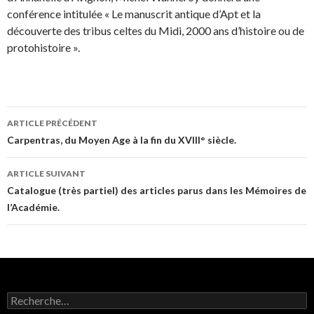
conférence intitulée « Le manuscrit antique d’Apt et la
découverte des tribus celtes du Midi, 2000 ans d’histoire ou de
protohistoire ».
ARTICLE PRÉCÉDENT
Navigation
Carpentras, du Moyen Age à la fin du XVIII° siècle.
des
ARTICLE SUIVANT
articles
Catalogue (très partiel) des articles parus dans les Mémoires de
l’Académie.
R
e