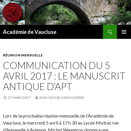
Recherche
Académie de Vaucluse
ALLER
MENU
AU
PRINCI
CONTENU
RÉUNION MENSUELLE
COMMUNICATION DU 5
AVRIL 2017 : LE MANUSCRIT
ANTIQUE D’APT
27 MARS 2017
JEAN-MICHEL MATHONIÈRE
Lors de la prochaine réunion mensuelle de l’Académie de
Vaucluse, le mercredi 5 avril à 17 h 30 au Lycée Mistral, rue
d’Annanelle à Avignon, Michel Wanneroy donnera une