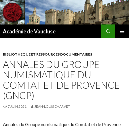
Recherche
Académie de Vaucluse
ALLER
MENU
AU
PRINCI
CONTENU
BIBLIOTHÈQUE ET RESSOURCES DOCUMENTAIRES
ANNALES DU GROUPE
NUMISMATIQUE DU
COMTAT ET DE PROVENCE
(GNCP)
7 JUIN 2021
JEAN-LOUIS CHARVET
Annales du Groupe numismatique du Comtat et de Provence