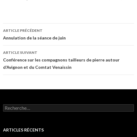
ARTICLE PRÉCÉDENT
Navigation
Annulation de la séance de juin
des
ARTICLE SUIVANT
articles
Conférence sur les compagnons tailleurs de pierre autour
d’Avignon et du Comtat Venaissin
R
e
c
h
e
ARTICLES RÉCENTS
r