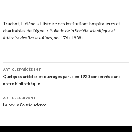
Truchot, Hélène. « Histoire des institutions hospîtalières et
charitables de Digne. »
Bulletin de la Société scientifique et
littéraire des Basses-Alpes
, no. 176 (1938).
ARTICLE PRÉCÉDENT
Navigation
Quelques articles et ouvrages parus en 1920 conservés dans
notre bibliothèque
des
articles
ARTICLE SUIVANT
La revue
Pour la science
.