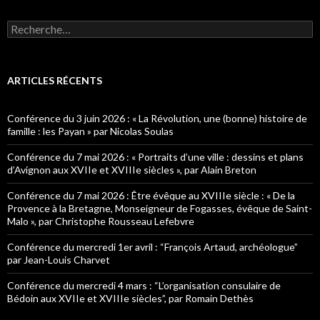
R
e
c
h
e
ARTICLES RÉCENTS
r
c
h
Conférence du 3 juin 2026 : « La Révolution, une (bonne) histoire de
e
famille : les Payan » par Nicolas Soulas
r
Conférence du 7 mai 2026 : « Portraits d’une ville : dessins et plans
:
d’Avignon aux XVIIe et XVIIIe siècles », par Alain Breton
Conférence du 7 mai 2026 : Être évêque au XVIIIe siècle : « De la
Provence à la Bretagne, Monseigneur de Fogasses, évêque de Saint-
Malo », par Christophe Rousseau Lefebvre
Conférence du mercredi 1er avril : “François Artaud, archéologue”
par Jean-Louis Charvet
Conférence du mercredi 4 mars : “L’organisation consulaire de
Bédoin aux XVIIe et XVIIIe siècles”, par Romain Dethès